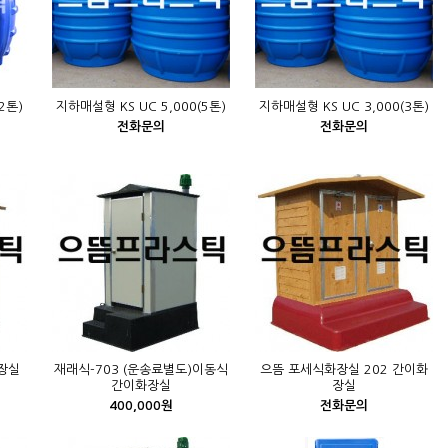
2톤)
지하매설형 KS UC 5,000(5톤)
지하매설형 KS UC 3,000(3톤)
전화문의
전화문의
장실
재래식-703 (운송료별도)이동식
으뜸 포세식화장실 202 간이화
간이화장실
장실
400,000원
전화문의