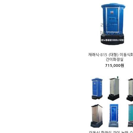
재래식-815 (대형) 이동식
간이화장실
715,000원
이동식 화장실 간이 농막 