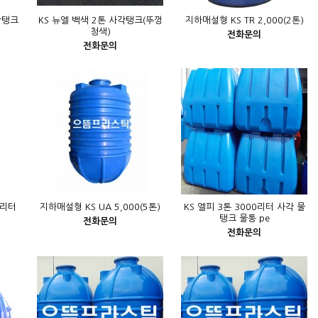
각탱크
KS 뉴엘 백색 2톤 사각탱크(뚜껑
지하매설형 KS TR 2,000(2톤)
청색)
전화문의
전화문의
0리터
지하매설형 KS UA 5,000(5톤)
KS 엘피 3톤 3000리터 사각 물
탱크 물통 pe
전화문의
전화문의