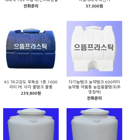
전화문의
57,000원
KS TR고강도 무독성 1톤 1000
다기능탱크 농약탱크 600리터
리터 PE 사각 물탱크 물통
농약통 약품통 농업용물탱크(뚜
껑청색)
239,800원
전화문의