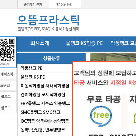
회사소개
물탱크 KS인증 PE
약품탱크 교
상품분류
약품탱크 PE
물탱크 KS PE
이동식화장실 재래식화장실
간이화장실 포세식화장실
FRP물탱크 저수조 약품탱크
SMC물탱크 SMC탱크
로
IBC탱크 약품수송 농약탱크
농약, 산업용, 반투명탱크