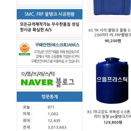
SMC, FRP 물탱크 시공현황
모든규격제작가능 우수한품질 성실
한시공 확실한 A/S
KS TR 사각 물탱크 물통 0
200리터 PE FRP물탱
90,200원
방문통계
오늘 :
871
KS TR고강도 무독성 0.6톤
어제 :
1,083
리터 원형 pe물탱크가
최대 :
12,435
129,800원
전체 :
3,813,683