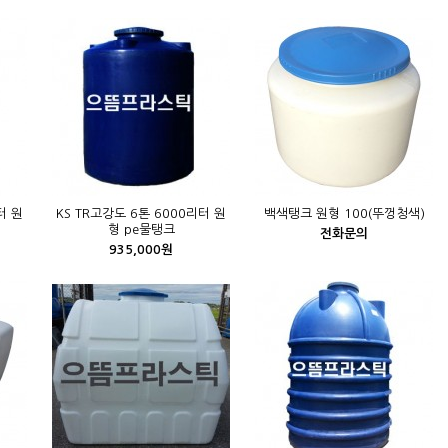
터 원
KS TR고강도 6톤 6000리터 원
백색탱크 원형 100(뚜껑청색)
형 pe물탱크
전화문의
935,000원