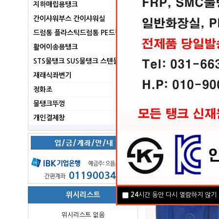
지하매립용탱크
간이샤워부스 간이샤워실
으뜸프라스
드럼통 플라스틱드럼통 PE드럼통
활어이송용탱크
STS물탱크 SUS물탱크 스텐물탱크
재래식좌변기
정화조
물탱크뚜껑
개인결제창
약품탱크 완전배출형
전화문의
위시리스트
24
시간 동안 다시 열람하지 않기
위시리스트 없음