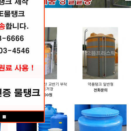
틱 히트상품 모음
약품 탱크 화학 내산 교반기 부착
약품탱크 일반형
형 대형 PE저장
전화문의
1,250,000원