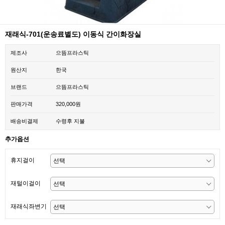
재래식-701(운송료별도) 이동식 간이화장실
제조사
으뜸프라스틱
원산지
한국
브랜드
으뜸프라스틱
판매가격
320,000원
배송비결제
수령후 지불
추가옵션
휴지걸이
재털이걸이
재래식좌변기