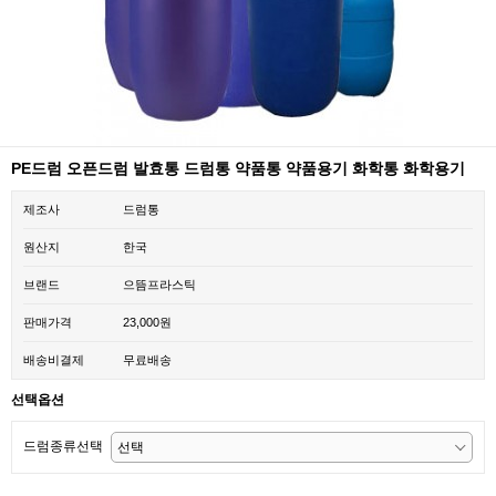
PE드럼 오픈드럼 발효통 드럼통 약품통 약품용기 화학통 화학용기
제조사
드럼통
원산지
한국
브랜드
으뜸프라스틱
판매가격
23,000원
배송비결제
무료배송
선택옵션
드럼종류선택