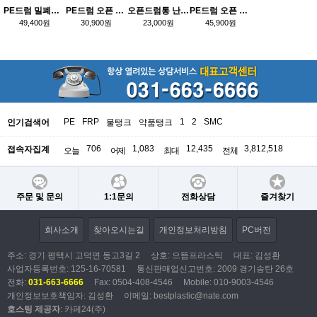
PE드럼 밀폐드럼 120(100)L 발효통 드럼통 약품통 약품용기 화학통 화학용기
PE드럼 오픈 60L 발효통 드럼통 난타통 약품통 약품용기 화학통 화학용기
오픈드럼통 난타통 pvc드럼통 30리터
PE드럼 오픈 120L 발효통 드럼통 약품통 약품용기 화학통 화학용기
49,400원
30,900원
23,000원
45,900원
PE
FRP
1
2
SMC
인기검색어
물탱크
약품탱크
706
1,083
12,435
3,812,518
접속자집계
오늘
어제
최대
전체
주문 및 문의
1:1문의
전화상담
즐겨찾기
회사소개
찾아오시는길
개인정보처리방침
PC버전
주소: 경기 평택시 고덕면 동고3길 2
상호: 으뜸프라스틱
대표: 김성환
사업자등록번호:
125-16-70581
통신판매업신고번호: 2009 경기송탄 26호
전화:
031-663-6666
Fax: 0504-408-4546
Mobile: 010-9003-4546
개인정보보호책임자: 김성환
이메일:
bestplastic@nate.com
호스팅 제공자
: 카페24(주)