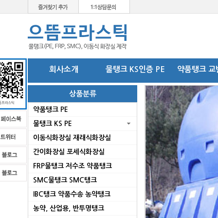
회사소개
물탱크 KS인증 PE
약품탱크 교
상품분류
약품탱크 PE
물탱크 KS PE
이동식화장실 재래식화장실
간이화장실 포세식화장실
FRP물탱크 저수조 약품탱크
SMC물탱크 SMC탱크
로
IBC탱크 약품수송 농약탱크
농약, 산업용, 반투명탱크