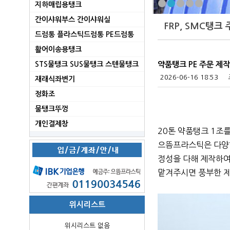
지하매립용탱크
간이샤워부스 간이샤워실
FRP, SMC탱크
드럼통 플라스틱드럼통 PE드럼통
활어이송용탱크
STS물탱크 SUS물탱크 스텐물탱크
약품탱크 PE 주문 제작
2026-06-16 18:53
재래식좌변기
정화조
물탱크뚜껑
개인결제창
2
0톤 약품탱크 1조
으뜸프라스틱은 다양한
정성을 다해 제작하여
맡겨주시면 풍부한 제
위시리스트
위시리스트 없음