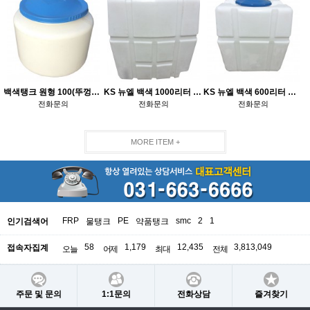
백색탱크 원형 100(뚜껑청색)
KS 뉴엘 백색 1000리터 사각탱크(뚜껑청색)
KS 뉴엘 백색 600리터 사각탱크(뚜껑청색)
전화문의
전화문의
전화문의
MORE ITEM +
FRP
PE
smc
2
1
인기검색어
물탱크
약품탱크
58
1,179
12,435
3,813,049
접속자집계
오늘
어제
최대
전체
주문 및 문의
1:1문의
전화상담
즐겨찾기