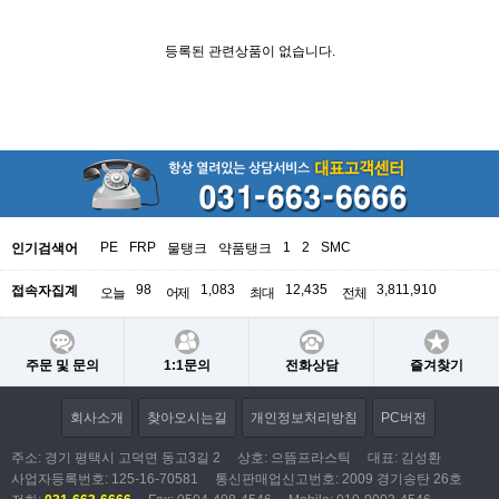
등록된 관련상품이 없습니다.
PE
FRP
1
2
SMC
인기검색어
물탱크
약품탱크
98
1,083
12,435
3,811,910
접속자집계
오늘
어제
최대
전체
주문 및 문의
1:1문의
전화상담
즐겨찾기
회사소개
찾아오시는길
개인정보처리방침
PC버전
주소: 경기 평택시 고덕면 동고3길 2
상호: 으뜸프라스틱
대표: 김성환
사업자등록번호:
125-16-70581
통신판매업신고번호: 2009 경기송탄 26호