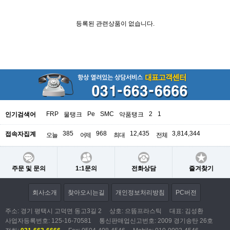
등록된 관련상품이 없습니다.
FRP
Pe
SMC
2
1
인기검색어
물탱크
약품탱크
385
968
12,435
3,814,344
접속자집계
오늘
어제
최대
전체
주문 및 문의
1:1문의
전화상담
즐겨찾기
회사소개
찾아오시는길
개인정보처리방침
PC버전
주소: 경기 평택시 고덕면 동고3길 2
상호: 으뜸프라스틱
대표: 김성환
사업자등록번호:
125-16-70581
통신판매업신고번호: 2009 경기송탄 26호