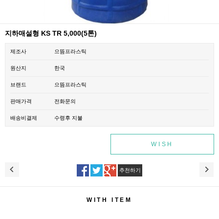
지하매설형 KS TR 5,000(5톤)
제조사
으뜸프라스틱
원산지
한국
브랜드
으뜸프라스틱
판매가격
전화문의
배송비결제
수령후 지불
WISH
추천하기
WITH ITEM