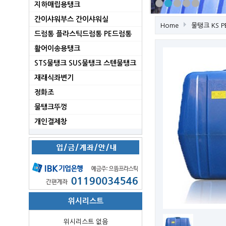
지하매립용탱크
간이샤워부스 간이샤워실
Home
물탱크 KS P
드럼통 플라스틱드럼통 PE드럼통
활어이송용탱크
STS물탱크 SUS물탱크 스텐물탱크
재래식좌변기
정화조
물탱크뚜껑
개인결제창
위시리스트
위시리스트 없음