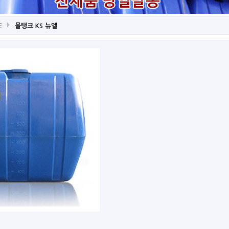
E
물탱크 KS 뉴엘