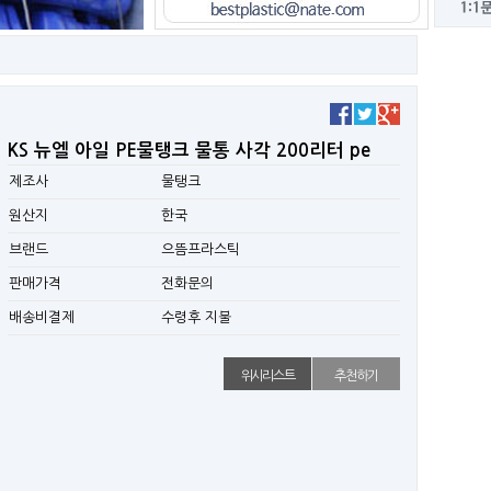
KS 뉴엘 아일 PE물탱크 물통 사각 200리터 pe
제조사
물탱크
원산지
한국
브랜드
으뜸프라스틱
판매가격
전화문의
배송비결제
수령후 지불
위시리스트
추천하기