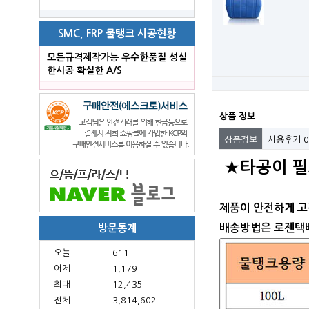
SMC, FRP 물탱크 시공현황
모든규격제작가능 우수한품질 성실
한시공 확실한 A/S
상품 정보
상품정보
사용후기
0
★타공이 필
제품이 안전하게 고
방문통계
배송방법은 로젠택배
오늘 :
611
어제 :
1,179
최대 :
12,435
전체 :
3,814,602