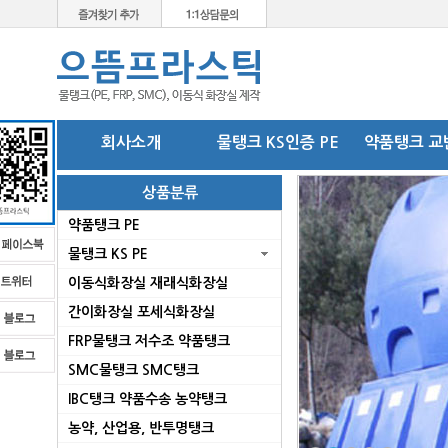
회사소개
물탱크 KS인증 PE
약품탱크 교
상품분류
약품탱크 PE
물탱크 KS PE
이동식화장실 재래식화장실
간이화장실 포세식화장실
FRP물탱크 저수조 약품탱크
SMC물탱크 SMC탱크
로
IBC탱크 약품수송 농약탱크
농약, 산업용, 반투명탱크