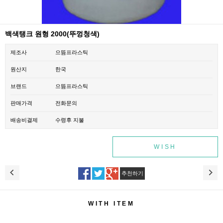
백색탱크 원형 2000(뚜껑청색)
제조사
으뜸프라스틱
원산지
한국
브랜드
으뜸프라스틱
판매가격
전화문의
배송비결제
수령후 지불
WISH
추천하기
WITH ITEM