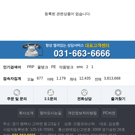
등록된 관련상품이 없습니다.
FRP
PE
smc
2
1
인기검색어
물탱크
약품탱크
677
1,179
12,435
3,813,668
접속자집계
오늘
어제
최대
전체
주문 및 문의
1:1문의
전화상담
즐겨찾기
회사소개
찾아오시는길
개인정보처리방침
PC버전
주소: 경기 평택시 고덕면 동고3길 2
상호: 으뜸프라스틱
대표: 김성환
사업자등록번호:
125-16-70581
통신판매업신고번호: 2009 경기송탄 26호