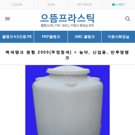
LOGIN
JOIN
MY PAGE
CART
물탱크 KS인증 PE
FRP물탱크
SMC 물탱크
이동식화장실
백색탱크 원형 2000(뚜껑청색) > 농약, 산업용, 반투명탱
크