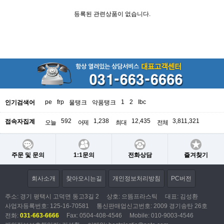
등록된 관련상품이 없습니다.
pe
frp
1
2
Ibc
인기검색어
물탱크
약품탱크
592
1,238
12,435
3,811,321
접속자집계
오늘
어제
최대
전체
주문 및 문의
1:1문의
전화상담
즐겨찾기
회사소개
찾아오시는길
개인정보처리방침
PC버전
주소: 경기 평택시 고덕면 동고3길 2
상호: 으뜸프라스틱
대표: 김성환
사업자등록번호:
125-16-70581
통신판매업신고번호: 2009 경기송탄 26호
전화:
031-663-6666
Fax: 0504-408-4546
Mobile: 010-9003-4546