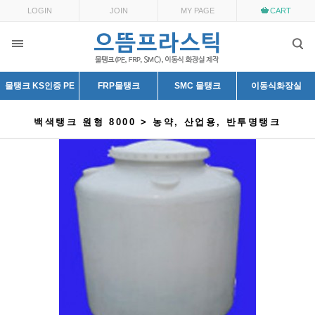
LOGIN
JOIN
MY PAGE
CART
물탱크 KS인증 PE
FRP물탱크
SMC 물탱크
이동식화장실
백색탱크 원형 8000 > 농약, 산업용, 반투명탱크