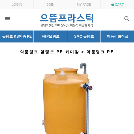
LOGIN
JOIN
MY PAGE
CART
물탱크 KS인증 PE
FRP물탱크
SMC 물탱크
이동식화장실
약품탱크 알탱크 PE 케미칼 > 약품탱크 PE