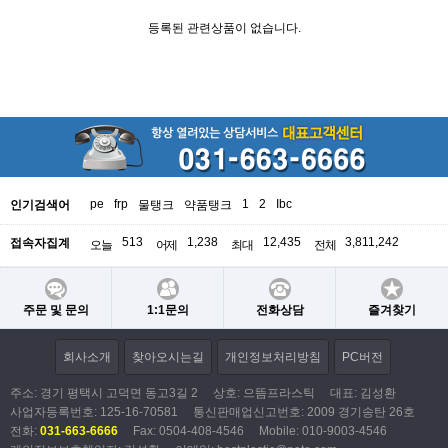
등록된 관련상품이 없습니다.
pe
frp
1
2
Ibc
인기검색어
물탱크
약품탱크
513
1,238
12,435
3,811,242
접속자집계
오늘
어제
최대
전체
주문 및 문의
1:1문의
전화상담
즐겨찾기
회사소개
찾아오시는길
개인정보처리방침
PC버전
주소: 경기 평택시 고덕면 동고3길 2
상호: 으뜸프라스틱
대표: 김성환
사업자등록번호:
125-16-70581
통신판매업신고번호: 2009 경기송탄 26호
전화:
031-663-6666
Fax: 0504-408-4546
Mobile: 010-9003-4546