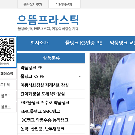
회사소개
물탱크 KS인증 PE
약품탱크 교
상품분류
약품탱크 PE
물탱크 KS PE
이동식화장실 재래식화장실
간이화장실 포세식화장실
FRP물탱크 저수조 약품탱크
SMC물탱크 SMC탱크
로
IBC탱크 약품수송 농약탱크
농약, 산업용, 반투명탱크