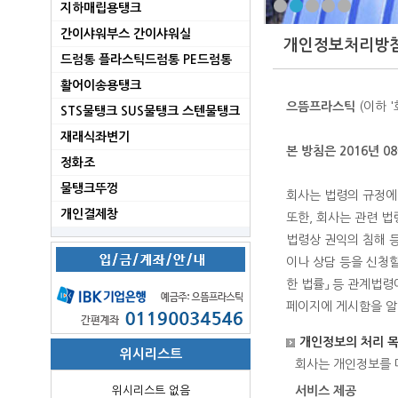
지하매립용탱크
간이샤워부스 간이샤워실
개인정보처리방
드럼통 플라스틱드럼통 PE드럼통
활어이송용탱크
으뜸프라스틱
(이하 
STS물탱크 SUS물탱크 스텐물탱크
재래식좌변기
본 방침은 2016년 0
정화조
물탱크뚜껑
회사는 법령의 규정에
개인결제창
또한, 회사는 관련 
법령상 권익의 침해 
이나 상담 등을 신청할
한 법률」 등 관계법
페이지에 게시함을 알
개인정보의 처리 
위시리스트
회사는 개인정보를 
위시리스트 없음
서비스 제공