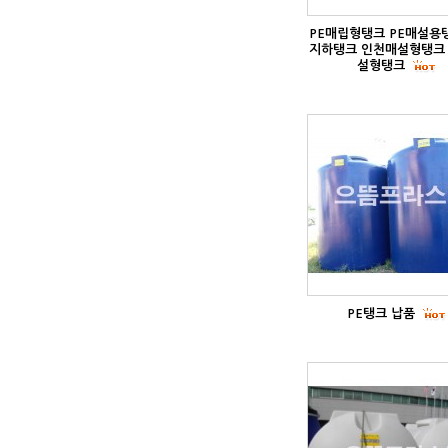
PE매립형탱크 PE매설용탱
지하탱크 인천매설형탱크
설형탱크
PE탱크 납품