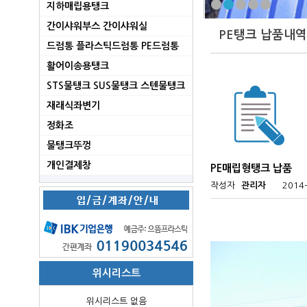
지하매립용탱크
간이샤워부스 간이샤워실
PE탱크 납품내역
드럼통 플라스틱드럼통 PE드럼통
활어이송용탱크
STS물탱크 SUS물탱크 스텐물탱크
재래식좌변기
정화조
물탱크뚜껑
개인결제창
PE매립형탱크 납품
작성자
관리자
2014-
위시리스트
위시리스트 없음