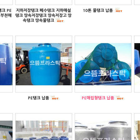
크 PE
지하저장탱크 폐수탱크 지하매설
10톤 물탱크 납품
 부천매
탱크 땅속저장탱크 땅속저장고 땅
속탱크 땅속물탱크
PE탱크 납품
PE매립형탱크 납품