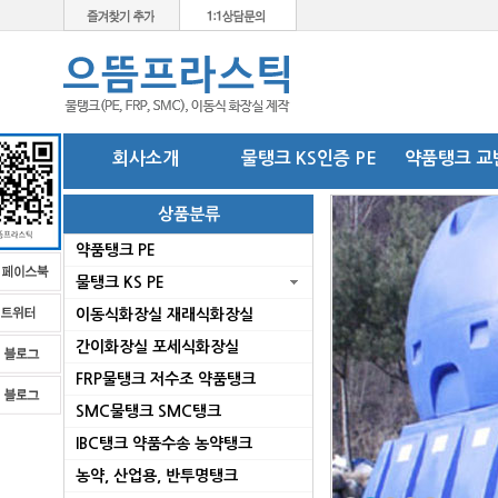
회사소개
물탱크 KS인증 PE
약품탱크 교
상품분류
약품탱크 PE
물탱크 KS PE
이동식화장실 재래식화장실
간이화장실 포세식화장실
FRP물탱크 저수조 약품탱크
SMC물탱크 SMC탱크
로
IBC탱크 약품수송 농약탱크
농약, 산업용, 반투명탱크