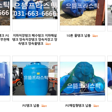
크 PE
지하저장탱크 폐수탱크 지하매설
10톤 물탱크 납품
 부천매
탱크 땅속저장탱크 땅속저장고 땅
속탱크 땅속물탱크
PE탱크 납품
PE매립형탱크 납품