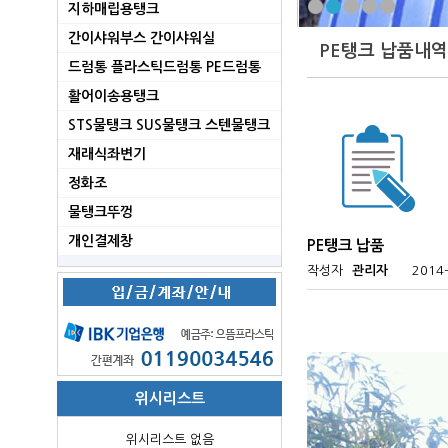
지하매립용탱크
간이샤워부스 간이샤워실
PE탱크 납품내역
드럼통 플라스틱드럼통 PE드럼통
활어이송용탱크
STS물탱크 SUS물탱크 스텐물탱크
재래식좌변기
정화조
물탱크뚜껑
개인결제창
PE탱크 납품
작성자
관리자
2014-
위시리스트
위시리스트 없음