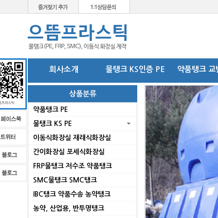
회사소개
물탱크 KS인증 PE
약품탱크 교
상품분류
약품탱크 PE
물탱크 KS PE
이동식화장실 재래식화장실
간이화장실 포세식화장실
FRP물탱크 저수조 약품탱크
SMC물탱크 SMC탱크
로
IBC탱크 약품수송 농약탱크
농약, 산업용, 반투명탱크