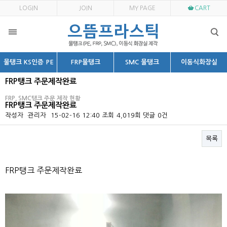
LOGIN
JOIN
MY PAGE
CART
물탱크 KS인증 PE
FRP물탱크
SMC 물탱크
이동식화장실
FRP탱크 주문제작완료
FRP, SMC탱크 주문 제작 현황
FRP탱크 주문제작완료
작성자
관리자
15-02-16 12:40
조회
4,019회
댓글
0건
목록
본문
FRP탱크 주문제작완료