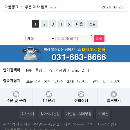
약품탱크 PE 주문 제작 완료
2026-03-23
1
2
3
4
5
다음
맨끝
인기검색어
FRP
물탱크
PE
약품탱크
smc
2
1
접속자집계
29
1,179
12,435
3,813,020
오늘
어제
최대
전체
주문 및 문의
1:1문의
전화상담
즐겨찾기
회사소개
찾아오시는길
개인정보처리방침
PC버전
주소: 경기 평택시 고덕면 동고3길 2
상호: 으뜸프라스틱
대표: 김성환