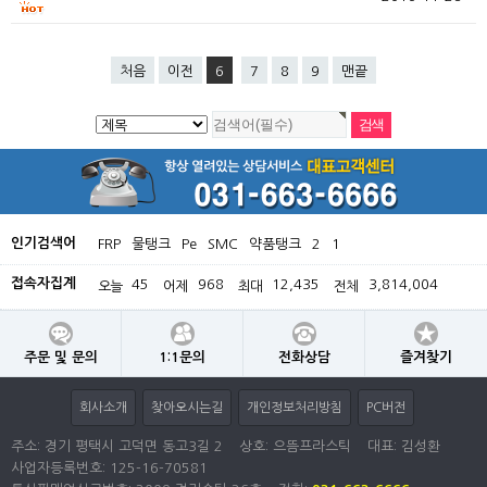
처음
이전
6
7
8
9
맨끝
인기검색어
FRP
물탱크
Pe
SMC
약품탱크
2
1
접속자집계
45
968
12,435
3,814,004
오늘
어제
최대
전체
주문 및 문의
1:1문의
전화상담
즐겨찾기
회사소개
찾아오시는길
개인정보처리방침
PC버전
주소: 경기 평택시 고덕면 동고3길 2
상호: 으뜸프라스틱
대표: 김성환
사업자등록번호:
125-16-70581