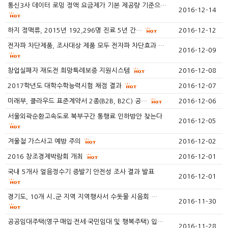
통신3사 데이터 로밍 정액 요금제가 기본 제공량 기준으…
2016-12-14
하지 정맥류, 2015년 192,296명 진료 5년 간…
2016-12-12
전자파 차단제품, 조사대상 제품 모두 전자파 차단효과 …
2016-12-09
창업실패자 재도전 희망특례보증 지원시스템
2016-12-08
2017학년도 대학수학능력시험 채점 결과
2016-12-07
미래부, 클라우드 표준계약서 2종(B2B, B2C) 공…
2016-12-06
서울외곽순환고속도로 북부구간 통행료 인하방안 찾는다
2016-12-05
겨울철 가스사고 예방 주의
2016-12-02
2016 창조경제박람회 개최
2016-12-01
국내 5개사 얼음정수기 증발기 안전성 조사 결과 발표
2016-12-01
경기도, 10개 시․군 지역 지역행사서 수돗물 시음회 …
2016-11-30
공공임대주택(영구·매입·전세·국민임대 및 행복주택) 입…
2016-11-28