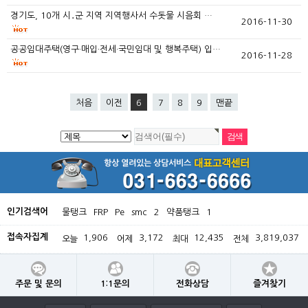
경기도, 10개 시․군 지역 지역행사서 수돗물 시음회 …
2016-11-30
공공임대주택(영구·매입·전세·국민임대 및 행복주택) 입…
2016-11-28
처음
이전
6
7
8
9
맨끝
인기검색어
물탱크
FRP
Pe
smc
2
약품탱크
1
접속자집계
1,906
3,172
12,435
3,819,037
오늘
어제
최대
전체
주문 및 문의
1:1문의
전화상담
즐겨찾기