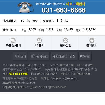
pe
frp
1
2
Ibc
인기검색어
물탱크
약품탱크
1,055
1,238
12,435
3,811,784
접속자집계
오늘
어제
최대
전체
주문 및 문의
1:1문의
전화상담
즐겨찾기
회사소개
찾아오시는길
개인정보처리방침
PC버전
주소: 경기 평택시 고덕면 동고3길 2
상호: 으뜸프라스틱
대표: 김성환
사업자등록번호:
125-16-70581
통신판매업신고번호: 2009 경기송탄 26호
전화:
031-663-6666
Fax: 0504-408-4546
Mobile: 010-9003-4546
개인정보보호책임자: 김성환
이메일:
bestplastic@nate.com
호스팅 제공자
: 카페24(주)
Copyright(C) 2009 으뜸프라스틱All rights reserved.