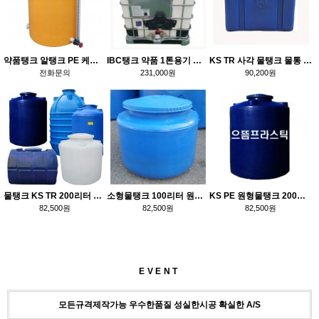
약품탱크 알탱크 PE 케미칼
IBC탱크 약품 1톤용기 통 1톤
KS TR 사각 물탱크 물통 0.2톤 200리터 PE FRP물탱크
전화문의
231,000원
90,200원
물탱크 KS TR 200리터 원형 PE 플라스틱 물통
소형물탱크 100리터 원형 KS PE 물통
KS PE 원형물탱크 200리터 대형물탱크 대형물통 식수물탱크 농업용물통 농약통 FRP물탱크
82,500원
82,500원
82,500원
EVENT
모든규격제작가능 우수한품질 성실한시공 확실한 A/S