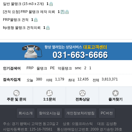
일반 물탱크 (15 m3 x 2개)
1
[견적 요청] FRP 물탱크 제작 의뢰
1
FRP물탱크 견적
1
frp원형 물탱크 견적의뢰
1
FRP
PE
smc
2
1
인기검색어
물탱크
약품탱크
380
1,179
12,435
3,813,371
접속자집계
오늘
어제
최대
전체
주문 및 문의
1:1문의
전화상담
즐겨찾기
회사소개
찾아오시는길
개인정보처리방침
PC버전
주소: 경기 평택시 고덕면 동고3길 2
상호: 으뜸프라스틱
대표: 김성환
사업자등록번호:
125-16-70581
통신판매업신고번호: 2009 경기송탄 26호