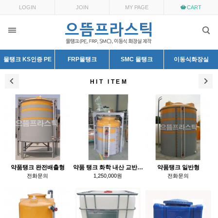
LOGIN
JOIN
MY PAGE
CART
물탱크 KS인증 PE
FRP물탱크
SMC 물탱크
이동식화장실
HIT ITEM
약품탱크 완전배출형
약품 탱크 화학 내산 교반기 부착형 대형 PE저장
약품탱크 일반형
전화문의
1,250,000원
전화문의