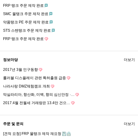
FRP 탱크 주문 제작 완료
SMC 물탱크 주문 제작 완료
약품탱크 PE 주문 제작 완료
STS 스텐탱크 주문 제작 완료
FRP 탱크 주문 제작 완료
정보마당
더보기
2017년 3월 인구동향
롤러블 디스플레이 관련 특허출원 급증
나라사랑 DMZ체험캠프 개최
막실라리아, 항산화, 미백, 향의 심신안정 ·…
2017.4월 전월세 거래량은 13.4만 건으…
주문 및 문의
더보기
[견적 요청] FRP 물탱크 제작 재요청