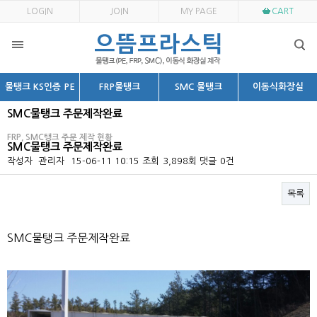
LOGIN
JOIN
MY PAGE
CART
물탱크 KS인증 PE
FRP물탱크
SMC 물탱크
이동식화장실
SMC물탱크 주문제작완료
FRP, SMC탱크 주문 제작 현황
SMC물탱크 주문제작완료
작성자
관리자
15-06-11 10:15
조회
3,898회
댓글
0건
목록
본문
SMC물탱크 주문제작완료