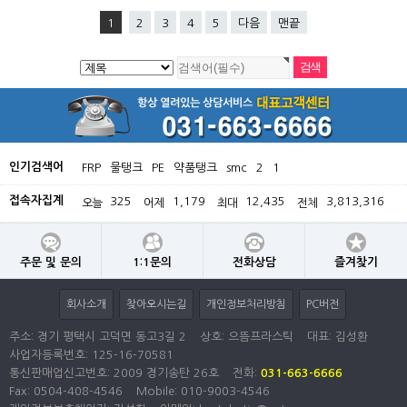
1
2
3
4
5
다음
맨끝
인기검색어
FRP
물탱크
PE
약품탱크
smc
2
1
접속자집계
325
1,179
12,435
3,813,316
오늘
어제
최대
전체
주문 및 문의
1:1문의
전화상담
즐겨찾기
회사소개
찾아오시는길
개인정보처리방침
PC버전
주소: 경기 평택시 고덕면 동고3길 2
상호: 으뜸프라스틱
대표: 김성환
사업자등록번호:
125-16-70581
통신판매업신고번호: 2009 경기송탄 26호
전화:
031-663-6666
Fax: 0504-408-4546
Mobile: 010-9003-4546