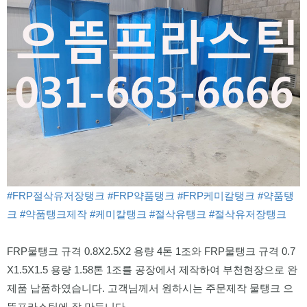
#FRP절삭유저장탱크
#FRP약품탱크
#FRP케미칼탱크
#약품탱
크
#약품탱크제작
#케미칼탱크
#절삭유탱크
#절삭유저장탱크
FRP물탱크 규격 0.8X2.5X2 용량 4톤 1조와 FRP물탱크 규격 0.7
X1.5X1.5 용량 1.58톤 1조를 공장에서 제작하여 부천현장으로 완
제품 납품하였습니다. 고객님께서 원하시는 주문제작 물탱크 으
뜸프라스틱에 잘 만듭니다.