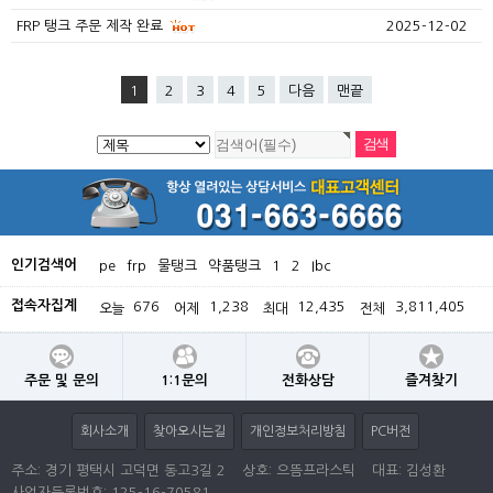
FRP 탱크 주문 제작 완료
2025-12-02
1
2
3
4
5
다음
맨끝
인기검색어
pe
frp
물탱크
약품탱크
1
2
Ibc
접속자집계
676
1,238
12,435
3,811,405
오늘
어제
최대
전체
주문 및 문의
1:1문의
전화상담
즐겨찾기
회사소개
찾아오시는길
개인정보처리방침
PC버전
주소: 경기 평택시 고덕면 동고3길 2
상호: 으뜸프라스틱
대표: 김성환
사업자등록번호:
125-16-70581