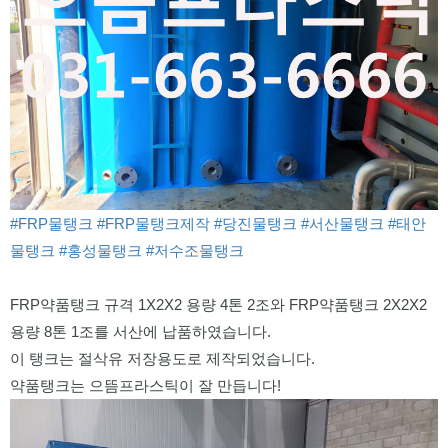
#FRP물탱크
#FRP물탱크제작
#당진물탱크
#서산물탱크
#태안
물탱크
#홍성물탱크
#저수조물탱크
FRP약품탱크 규격 1X2X2 용량 4톤 2조와 FRP약품탱크 2X2X2
용량 8톤 1조를 서산에 납품하였습니다.
이 탱크는 절삭유 저장용도로 제작되었습니다.
약품탱크는 으뜸프라스틱이 잘 만듭니다!