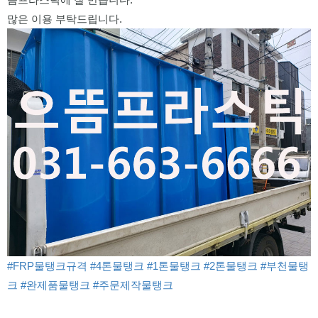
많은 이용 부탁드립니다.
#FRP물탱크규격
#4톤물탱크
#1톤물탱크
#2톤물탱크
#부천물탱
크
#완제품물탱크
#주문제작물탱크