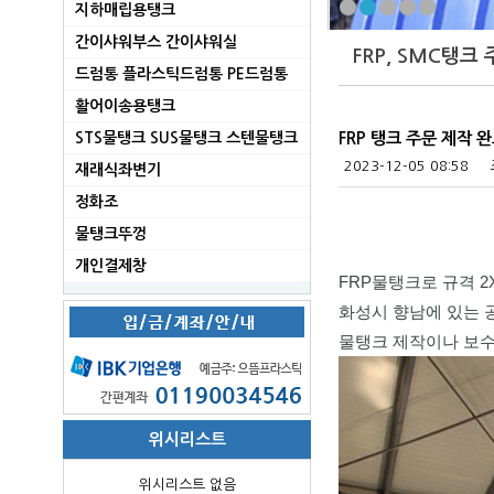
지하매립용탱크
간이샤워부스 간이샤워실
FRP, SMC탱크
드럼통 플라스틱드럼통 PE드럼통
활어이송용탱크
STS물탱크 SUS물탱크 스텐물탱크
FRP 탱크 주문 제작 
2023-12-05 08:58
재래식좌변기
정화조
물탱크뚜껑
개인결제창
FRP물탱크로 규격 2
화성시 향남에 있는 
물탱크 제작이나 보수
위시리스트
위시리스트 없음