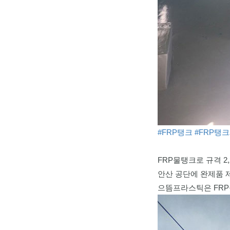
#FRP탱크
#FRP탱
FRP물탱크로 규격 2,2
안산 공단에 완제품 
으뜸프라스틱은 FRP