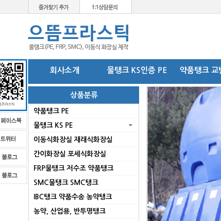
회사소개
물탱크 KS인증 PE
약품탱크 교
상품분류
약품탱크 PE
물탱크 KS PE
이동식화장실 재래식화장실
간이화장실 포세식화장실
FRP물탱크 저수조 약품탱크
SMC물탱크 SMC탱크
로
IBC탱크 약품수송 농약탱크
농약, 산업용, 반투명탱크