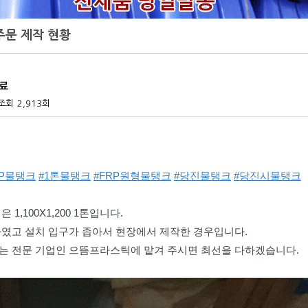
 주문 제작 현황
완료
조회
2,913회
RP물탱크
#1톤물탱크
#FRP원형물탱크
#당진물탱크
#당진시물탱크
1,100X1,200 1톤입니다. 
였고 설치 입구가 좁아서 현장에서 제작한 경우입니다. 
는 전문 기업인 으뜸프라스틱에 맡겨 주시면 최선을 다하겠습니다. 