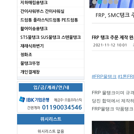
지하매립용탱크
간이샤워부스 간이샤워실
FRP, SMC탱크
드럼통 플라스틱드럼통 PE드럼통
활어이송용탱크
STS물탱크 SUS물탱크 스텐물탱크
FRP 탱크 주문 제작 
2021-11-12 10:01
재래식좌변기
정화조
물탱크뚜껑
개인결제창
#FRP물탱크
#1톤F
FRP 물탱크이며 규격은 
당진 합덕에서 제작하
FRP물탱크 약품탱크
위시리스트
위시리스트 없음