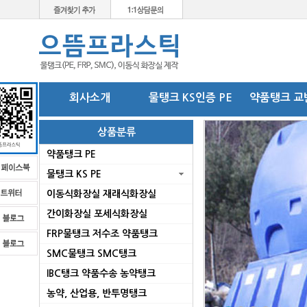
회사소개
물탱크 KS인증 PE
약품탱크 교
상품분류
약품탱크 PE
물탱크 KS PE
이동식화장실 재래식화장실
간이화장실 포세식화장실
FRP물탱크 저수조 약품탱크
SMC물탱크 SMC탱크
로
IBC탱크 약품수송 농약탱크
농약, 산업용, 반투명탱크