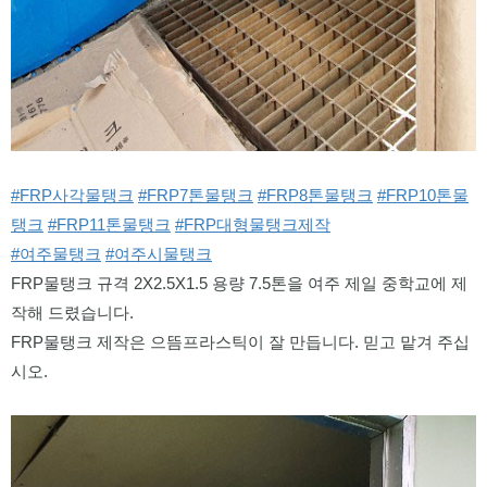
#FRP사각물탱크
#FRP7톤물탱크
#FRP8톤물탱크
#FRP10톤물
탱크
#FRP11톤물탱크
#FRP대형물탱크제작
#여주물탱크
#여주시물탱크
FRP물탱크 규격 2X2.5X1.5 용량 7.5톤을 여주 제일 중학교에 제
작해 드렸습니다. 
FRP물탱크 제작은 으뜸프라스틱이 잘 만듭니다. 믿고 맡겨 주십
시오. 