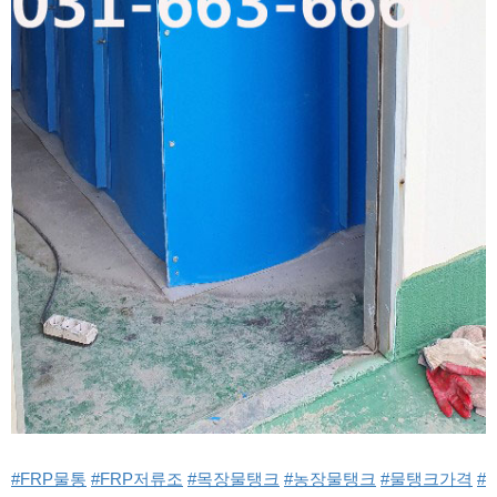
#FRP물통
#FRP저류조
#목장물탱크
#농장물탱크
#물탱크가격
#