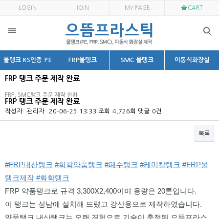
LOGIN
JOIN
MY PAGE
CART
물탱크 KS인증 PE
FRP물탱크
SMC 물탱크
이동식화장실
FRP 탱크 주문 제작 완료
FRP, SMC탱크 주문 제작 현황
FRP 탱크 주문 제작 완료
작성자
관리자
20-06-25 13:33
조회
4,726회
댓글
0건
목록
본문
#FRP내산탱크
#화학약품탱크
#폐수탱크
#케미칼탱크
#FRP물
탱크제작
#화학탱크
FRP 약품탱크로 규격 3,300X2,400이며 용량은 20톤입니다. 
이 탱크는 성남에 설치해 드렸고 강산용으로 제작하였습니다. 
약품탱크 내산탱크는 오랜 경험으로 기술이 축적된 으뜸프라스