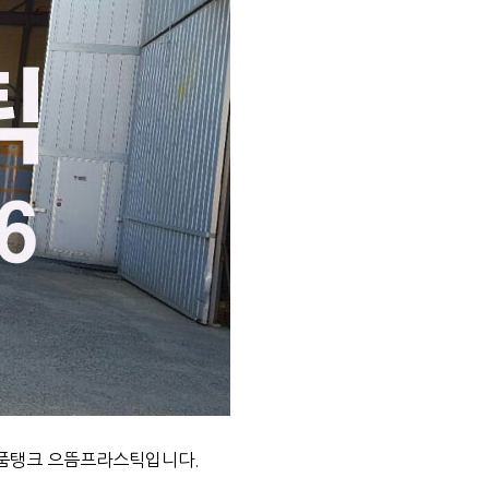
약품탱크 으뜸프라스틱입니다.