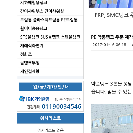
지하매립용탱크
간이샤워부스 간이샤워실
FRP, SMC탱크
드럼통 플라스틱드럼통 PE드럼통
활어이송용탱크
STS물탱크 SUS물탱크 스텐물탱크
PE 약품탱크 주문 제작
2017-01-16 06:18
재래식좌변기
정화조
물탱크뚜껑
개인결제창
약품탱크 3톤을 성
습니다.
믿을 수 있는
위시리스트
위시리스트 없음