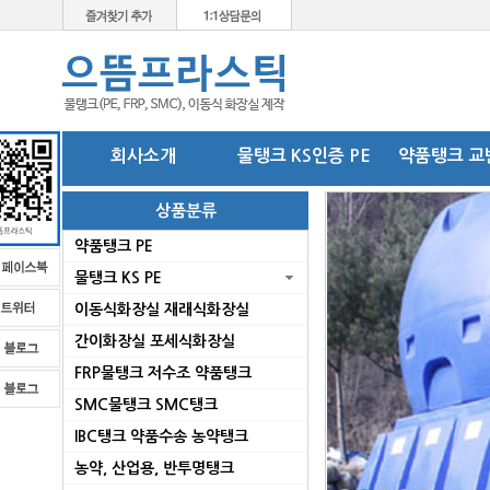
회사소개
물탱크 KS인증 PE
약품탱크 교
상품분류
약품탱크 PE
물탱크 KS PE
이동식화장실 재래식화장실
간이화장실 포세식화장실
FRP물탱크 저수조 약품탱크
SMC물탱크 SMC탱크
로
IBC탱크 약품수송 농약탱크
농약, 산업용, 반투명탱크